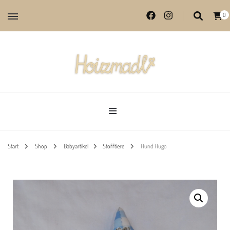
0
Lieblingsprodukte aus echter Handarbeit
Hoizmadl
Start
Shop
Babyartikel
Stofftiere
Hund Hugo