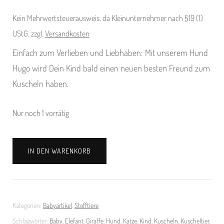
Kein Mehrwertsteuerausweis, da Kleinunternehmer nach §19 (1)
UStG.
zzgl.
Versandkosten
Einfach zum Verlieben und Liebhaben: Mit unserem Hund
Hugo wird Dein Kind bald einen neuen besten Freund zum
Kuscheln haben.
Nur noch 1 vorrätig
Hund
IN DEN WARENKORB
Hugo
Menge
Kategorien:
Babyartikel
,
Stofftiere
Schlagwörter:
Baby
,
Elefant
,
Giraffe
,
Hund
,
Katze
,
Kind
,
Kuscheln
,
Kuscheltier
,