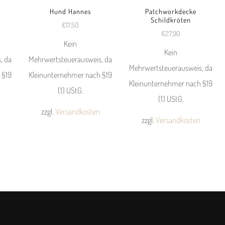
Hund Hannes
Patchworkdecke
Schildkröten
€
17,50
€
27,90
Kein
Kein
, da
Mehrwertsteuerausweis, da
Mehrwertsteuerausweis, da
 §19
Kleinunternehmer nach §19
Kleinunternehmer nach §19
(1) UStG.
(1) UStG.
zzgl.
Versandkosten
zzgl.
Versandkosten