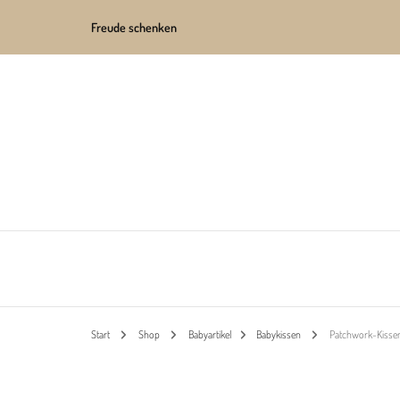
Freude schenken
Lieblingsprodukte aus echter Handarbeit
Hoizmadl
Start
Shop
Babyartikel
Babykissen
Patchwork-Kissen