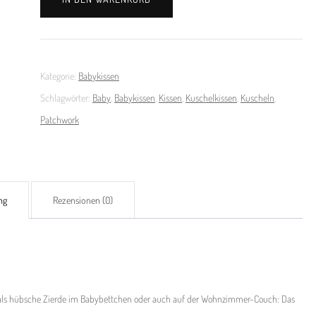
Kissen
gelb
Menge
Kategorie:
Babykissen
Schlagwörter:
Baby
,
Babykissen
,
Kissen
,
Kuschelkissen
,
Kuscheln
,
Patchwork
ng
Rezensionen (0)
h als hübsche Zierde im Babybettchen oder auch auf der Wohnzimmer-Couch: Das