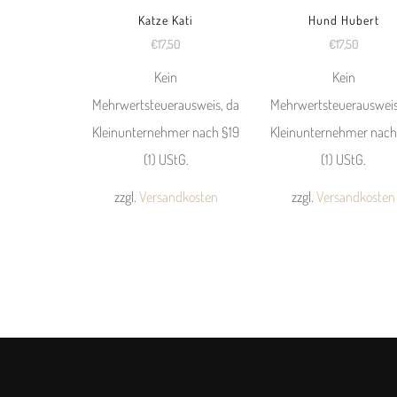
Katze Kati
Hund Hubert
€
17,50
€
17,50
Kein
Kein
Mehrwertsteuerausweis, da
Mehrwertsteuerausweis
Kleinunternehmer nach §19
Kleinunternehmer nach
(1) UStG.
(1) UStG.
zzgl.
Versandkosten
zzgl.
Versandkosten