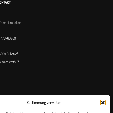
ONTAKT
nfo@hoizmadl.de
171/6760009
4099 Ruhstorf
aigramstraße 7
Zustimmung verwalten