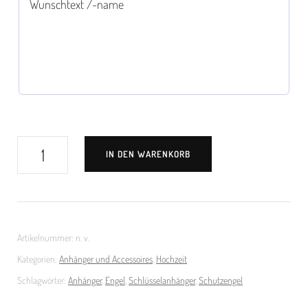
Schutzengel
IN DEN WARENKORB
mit
Herzanhänger
Menge
Artikelnummer:
n. v.
Kategorien:
Anhänger und Accessoires
,
Hochzeit
Schlagwörter:
Anhänger
,
Engel
,
Schlüsselanhänger
,
Schutzengel