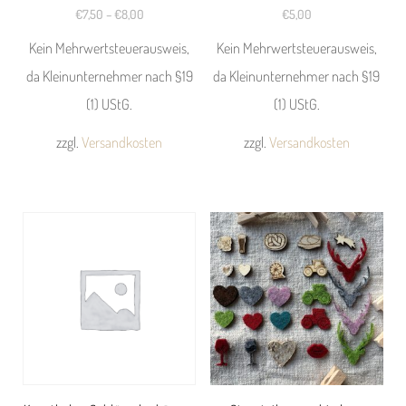
€
7,50
–
€
8,00
€
5,00
Kein Mehrwertsteuerausweis,
Kein Mehrwertsteuerausweis,
da Kleinunternehmer nach §19
da Kleinunternehmer nach §19
(1) UStG.
(1) UStG.
zzgl.
Versandkosten
zzgl.
Versandkosten
Dieses
Dieses
Produkt
Produkt
weist
weist
mehrere
mehrere
Varianten
Varianten
auf.
auf.
Die
Die
Optionen
Optionen
können
können