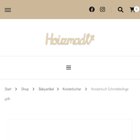
0
Lieblingsprodukte aus echter Handarbeit
Hoizmadl
Start
Shop
Babyartikel
Knistertücher
Knistertuch Schmetterlinge
gelb