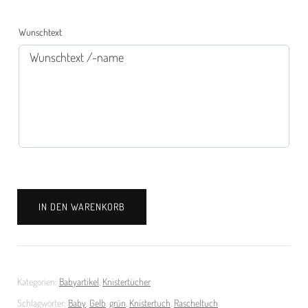
Wunschtext
Knistertuch
IN DEN WARENKORB
Schmetterlinge
gelb
Menge
Kategorien:
Babyartikel
,
Knistertücher
Schlagwörter:
Baby
,
Gelb
,
grün
,
Knistertuch
,
Rascheltuch