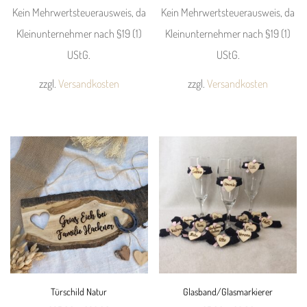
Kein Mehrwertsteuerausweis, da
Kein Mehrwertsteuerausweis, da
Produktseite
Produktseite
Kleinunternehmer nach §19 (1)
Kleinunternehmer nach §19 (1)
gewählt
gewählt
UStG.
UStG.
werden
werden
zzgl.
Versandkosten
zzgl.
Versandkosten
Dieses
Dieses
Produkt
Produkt
weist
weist
mehrere
mehrere
Varianten
Varianten
auf.
auf.
Die
Die
Optionen
Optionen
können
können
Türschild Natur
Glasband/Glasmarkierer
auf
auf