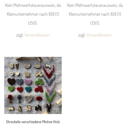
Kein Mehrwertsteuerausweis, da
Kein Mehrwertsteuerausweis, da
Produktseite
Produktseite
Kleinunternehmer nach §19 (1)
Kleinunternehmer nach §19 (1)
gewählt
gewählt
UStG.
UStG.
werden
werden
zzgl.
Versandkosten
zzgl.
Versandkosten
Dieses
Dieses
Produkt
Produkt
weist
weist
mehrere
mehrere
Varianten
Varianten
auf.
auf.
Die
Die
Optionen
Optionen
können
können
Streuteile verschiedene Motive Holz
auf
auf