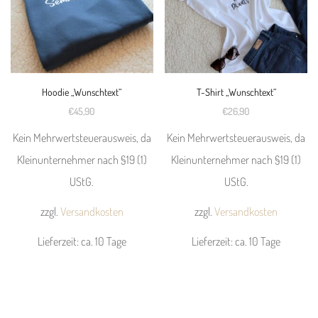
auf.
auf.
Die
Die
Optionen
Optionen
können
können
Hoodie „Wunschtext“
T-Shirt „Wunschtext“
auf
auf
€
45,90
€
26,90
der
der
Kein Mehrwertsteuerausweis, da
Kein Mehrwertsteuerausweis, da
Produktseite
Produktseite
Kleinunternehmer nach §19 (1)
Kleinunternehmer nach §19 (1)
gewählt
gewählt
UStG.
UStG.
werden
werden
zzgl.
Versandkosten
zzgl.
Versandkosten
Lieferzeit:
ca. 10 Tage
Lieferzeit:
ca. 10 Tage
Dieses
Dieses
Produkt
Produkt
weist
weist