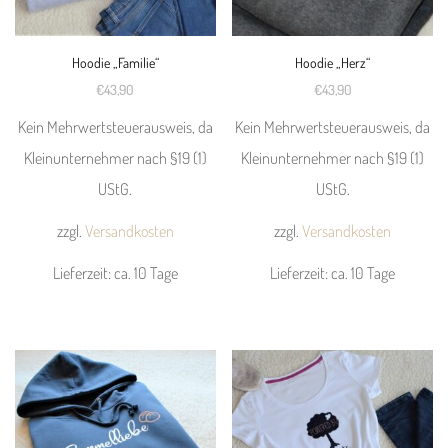
Optionen
Optionen
können
können
Hoodie „Familie“
Hoodie „Herz“
auf
auf
€
43,90
€
43,90
der
der
Kein Mehrwertsteuerausweis, da
Kein Mehrwertsteuerausweis, da
Produktseite
Produktseite
Kleinunternehmer nach §19 (1)
Kleinunternehmer nach §19 (1)
gewählt
gewählt
UStG.
UStG.
werden
werden
zzgl.
Versandkosten
zzgl.
Versandkosten
Lieferzeit:
ca. 10 Tage
Lieferzeit:
ca. 10 Tage
Dieses
Dieses
Produkt
Produkt
weist
weist
mehrere
mehrere
Varianten
Varianten