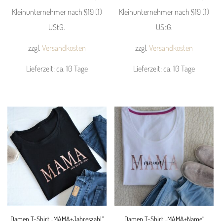
Kleinunternehmer nach §19 (1)
Kleinunternehmer nach §19 (1)
UStG.
UStG.
zzgl.
Versandkosten
zzgl.
Versandkosten
Lieferzeit:
ca. 10 Tage
Lieferzeit:
ca. 10 Tage
Dieses
Dieses
Produkt
Produkt
weist
weist
mehrere
mehrere
Varianten
Varianten
auf.
auf.
Die
Die
Optionen
Optionen
können
können
Damen T-Shirt „MAMA+Jahreszahl“
Damen T-Shirt „MAMA+Name“