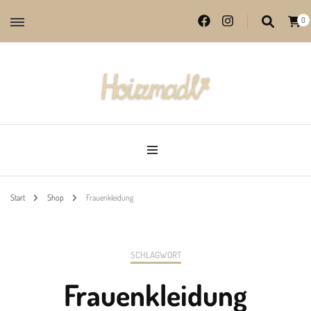
0
Lieblingsprodukte aus echter Handarbeit
Hoizmadl
Start
Shop
Frauenkleidung
SCHLAGWORT
Frauenkleidung