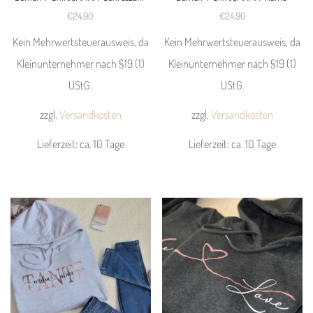
auf
auf
€
24,90
€
24,90
der
der
Kein Mehrwertsteuerausweis, da
Kein Mehrwertsteuerausweis, da
Produktseite
Produktseite
Kleinunternehmer nach §19 (1)
Kleinunternehmer nach §19 (1)
gewählt
gewählt
UStG.
UStG.
werden
werden
zzgl.
Versandkosten
zzgl.
Versandkosten
Lieferzeit:
ca. 10 Tage
Lieferzeit:
ca. 10 Tage
Dieses
Dieses
Produkt
Produkt
weist
weist
mehrere
mehrere
Varianten
Varianten
auf.
auf.
Die
Die