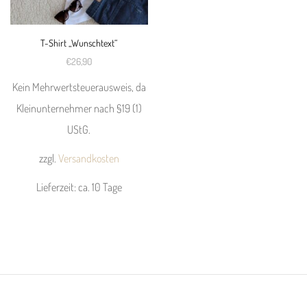
Optionen
Optionen
können
können
T-Shirt „Wunschtext“
auf
auf
€
26,90
der
der
Kein Mehrwertsteuerausweis, da
Produktseite
Produktseite
Kleinunternehmer nach §19 (1)
gewählt
gewählt
UStG.
werden
werden
zzgl.
Versandkosten
Lieferzeit:
ca. 10 Tage
Dieses
Produkt
weist
mehrere
Varianten