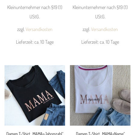
Kleinunternehmer nach §19 (1)
Kleinunternehmer nach §19 (1)
UStG.
UStG.
zzgl.
Versandkosten
zzgl.
Versandkosten
Lieferzeit:
ca. 10 Tage
Lieferzeit:
ca. 10 Tage
Dieses
Dieses
Produkt
Produkt
weist
weist
mehrere
mehrere
Varianten
Varianten
auf.
auf.
Die
Die
Optionen
Optionen
können
können
Damen T-Shirt „MAMA+Jahreszahl“
Damen T-Shirt „MAMA+Name“