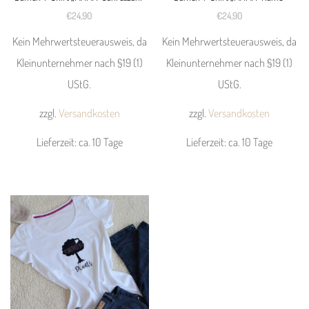
auf
auf
€
24,90
€
24,90
der
der
Kein Mehrwertsteuerausweis, da
Kein Mehrwertsteuerausweis, da
Produktseite
Produktseite
Kleinunternehmer nach §19 (1)
Kleinunternehmer nach §19 (1)
gewählt
gewählt
UStG.
UStG.
werden
werden
zzgl.
Versandkosten
zzgl.
Versandkosten
Lieferzeit:
ca. 10 Tage
Lieferzeit:
ca. 10 Tage
Dieses
Dieses
Produkt
Produkt
weist
weist
mehrere
mehrere
Varianten
Varianten
auf.
auf.
Die
Die